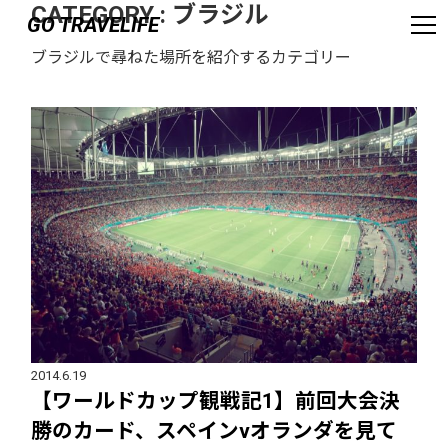
CATEGORY :
ブラジル
GO TRAVELIFE
ブラジルで尋ねた場所を紹介するカテゴリー
2014.6.19
【ワールドカップ観戦記1】前回大会決
勝のカード、スペインvオランダを見て