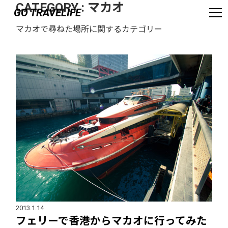
CATEGORY :
マカオ
GO TRAVELIFE
マカオで尋ねた場所に関するカテゴリー
2013.1.14
フェリーで香港からマカオに行ってみた